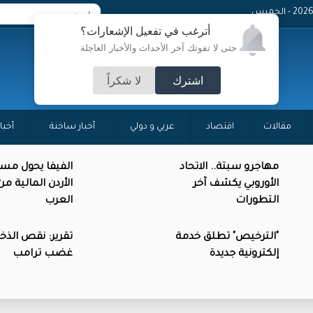
- الخميس
أترغب في تفعيل الإشعارات؟
حتى لا تفوتك آخر الأحداث والأخبار العاجلة
اشترك
لا شكراً
مقالات
اقتصاد
عربي و دولي
أخبار ساخنة
أخبا
مهاجرو سبتة.. الاتحاد
الفيفا يحول مس
الأوروبي يكشف آخر
الأردن المالية م
التطورات
العرب
"الترخيص" تطلق خدمة
تقرير: نقص الذخائ
إلكترونية جديدة
غضب ترامب