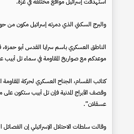
استهدفت إسرائيل مواقع مختلفة في غزة.
والبرج السكني الذي دمرته إسرائيل مكون من حوالي 50 شقة سكنية، بحسب الم
الناطق العسكري باسم سرايا القدس أبو حمزة، قال
موعدكم مع صواريخ المقاومة في سماء تل أبيب ع
كتائب القسام، الجناح العسكري لحركة المقاومة ا
وقصف الأبراج المدنية فإن تل أبيب ستكون على م
عسقلان”.