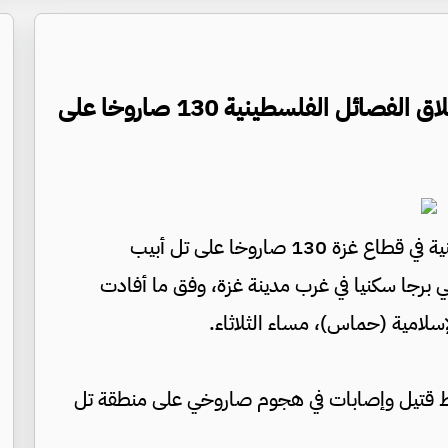
تلفزيون الإحتلال: قتيل وإصابات بعد إطلاق الفصائل الفلسطينية 130 صاروخا على
جفرا نيوز - أطلقت الفصائل الفلسطينية في قطاع غزة 130 صاروخا على تل أبيب
لي برجا سكنيا في غرب مدينة غزة، وفق ما أفادت
إسلامية (حماس)، مساء الثلاثاء.
لال، عن سقوط قتيل وإصابات في هجوم صاروخي على منطقة تل