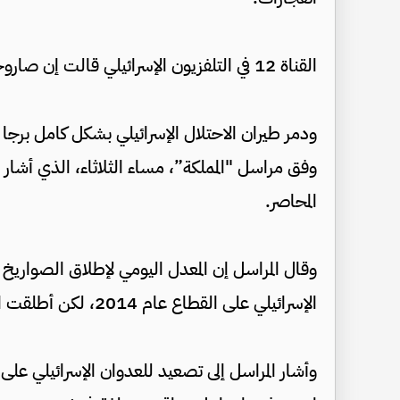
القناة 12 في التلفزيون الإسرائيلي قالت إن صاروخا أصاب مبنى في ضاحية هولون في تل أبيب.
ودمر طيران الاحتلال الإسرائيلي بشكل كامل برج
وفق مراسل "المملكة”، مساء الثلاثاء، الذي أشار إل
المحاصر.
الإسرائيلي على القطاع عام 2014، لكن أطلقت الفصائل 130 صاروخا في 5 دقائق.
وأشار المراسل إلى تصعيد للعدوان الإسرائيلي على