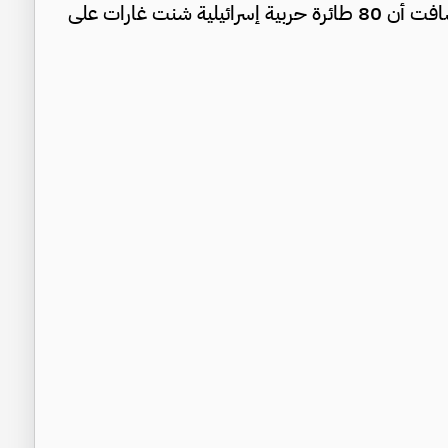
صاروخا، حيث تم اعتراض حوالي 200 منها. وأضافت أن 80 طائرة حربية إسرائيلية شنت غارات على