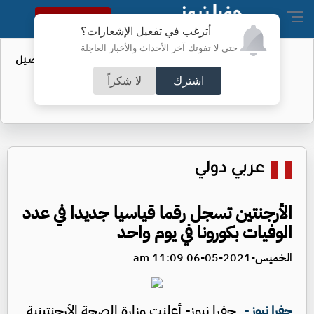
النسخة الكاملة
أترغب في تفعيل الإشعارات؟
حتى لا تفوتك آخر الأحداث والأخبار العاجلة
عطاء حكومي لتعزيز مخزون النفط - تفاصيل
اشترك
لا شكراً
عربي دولي
الأرجنتين تسجل رقما قياسيا جديدا في عدد
الوفيات بكورونا في يوم واحد
الخميس-2021-05-06 11:09 am
جفرا نيوز- أعلنت وزارة الصحة الأرجنتينية
جفرا نيوز -