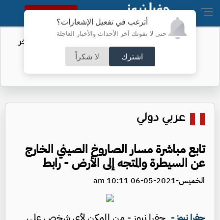
النسخة الكاملة
أترغب في تفعيل الإشعارات؟
حتى لا تفوتك آخر الأحداث والأخبار العاجلة
مهاجرو سبتة.. الاتحاد الأوروبي يكشف آخر
التطورات
اشترك
لا شكراً
عربي دولي
تابع مباشرة مسار الصاروخ الصيني الخارج
عن السيطرة والمتجه إلى الأرض - رابط
الخميس-2021-05-06 10:11 am
جفرا نيوز - من الممكن لأي شخص على
جفرا نيوز -