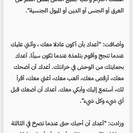
العرق أو الجنس أو الدين أو الميول الجنسية".
وأضافت: "أعدك بأن أكون عادلا معك ، وأثني عليك
عندما تنجح وأقوم بتلمذة عندما تكون سيئًا. أعدك
بحمايتك من الوحش في خزانتك. أعدك أن أضحك
معك، أرقص معك، ألعب معك، أغني معك، أقرأ
لك، أستمع إليك وأبكي معك. أعدك أن أضعك قبل
أي شيء وكل شيء".
وزادت: "أعدك أن أحبك حتى عندما تصرخ في الثالثة