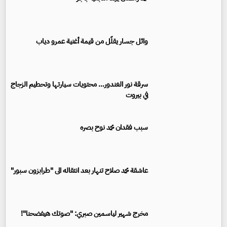
وائل جسار يقلّل من قيمة أغنية عمرو دياب
سرقة نور الغندور... محتويات سيارتها وتحطيم الزجاج
في بيروت
سبب فقدان محمد نوح بصره
عاشقة محمد صلاح تنهار بعد انتقاله الى "طرابزون سبور"
مخرج شهير لياسمين صبري: "صوتك هيفضحنا"!