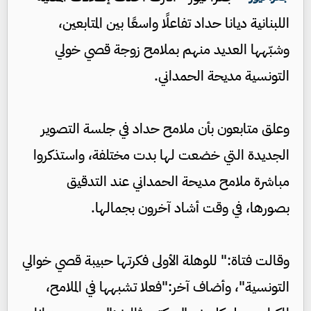
اللبنانية ديانا حداد تفاعلًا واسعًا بين المتابعين،
وشبّهها العديد منهم بملامح زوجة قصي خولي
التونسية مديحة الحمداني.
وعلق متابعون بأن ملامح حداد في جلسة التصوير
الجديدة التي خضعت لها بدت مختلفة، واستذكروا
مباشرة ملامح مديحة الحمداني عند التدقيق
بصورها، في وقت أشاد آخرون بجمالها.
وقالت فتاة:" للوهلة الأولى فكرتها حبيبة قصي خوالي
التونسية"، وأضاف آخر:"فعلا تشبهها في الملامح،