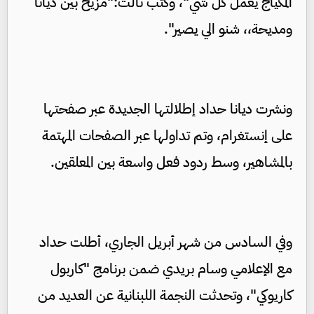
المكياج يعمل كل شي"، وكتب ثالث:"مزيح بين ديانا
ومديحة،، شنو الي يصير".
ونشرت ديانا حداد إطلالتها الجديدة عبر صفحتها
على إنستغرام، وتم تداولها عبر الصفحات المهتمة
بالمشاهير، وسط ردود فعل واسعة بين المعلقين.
وفي السادس من شهر أبريل الجاري، أطلت حداد
مع الإعلامي وسام بريدي ضمن برنامج "كاربول
كاريوكي"، وتحدثت النجمة اللبنانية عن العديد من