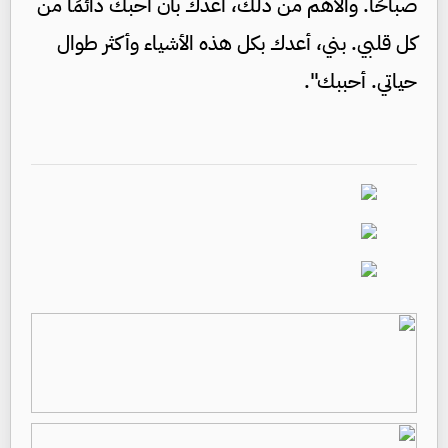
صباحًا. والأهم من ذلك، أعدك بأن أحبك دائمًا من
كل قلبي. بني، أعدك بكل هذه الأشياء وأكثر طوال
حياتي. أحببك".