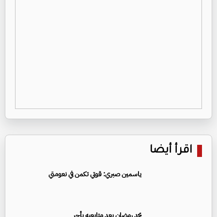
اقرأ أيضا
ياسمين صبري: قوتي تكمن في نعومتي
محمد رمضان يعِد متابعيه بأجر