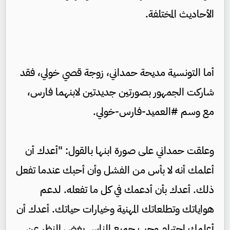
الأحاديث المختلفة.
أما التونسية مديحة حمداني، زوجة قصي خولي، فقد
شاركت الجمهور بصورتين جديدتين لابنهما فارس،
مع وسم #العميد-فارس-خولي.
وعلقت حمداني على صورة ابنها بالقول: "أعدك أن
أعلمك أنه لا بأس من الفشل وأن أحبك عندما تفعل
ذلك. أعدك بأن أدعمك في كل ما تفعله. لدعم
هواياتك وتطلعاتك المهنية وخيارات حياتك. أعدك أن
أعلمك احترام وحب جميع الناس بغض النظر عن