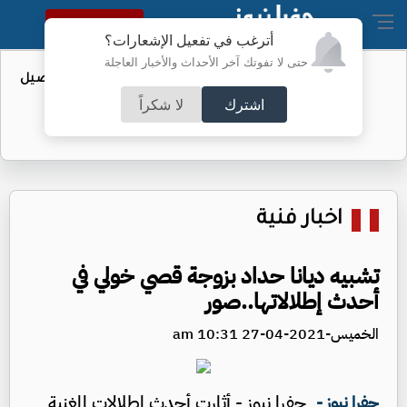
النسخة الكاملة
أترغب في تفعيل الإشعارات؟
حتى لا تفوتك آخر الأحداث والأخبار العاجلة
عطاء حكومي لتعزيز مخزون النفط - تفاصيل
اشترك
لا شكراً
اخبار فنية
تشبيه ديانا حداد بزوجة قصي خولي في
أحدث إطلالاتها..صور
الخميس-2021-04-27 10:31 am
جفرا نيوز - أثارت أحدث إطلالات المغنية
جفرا نيوز -