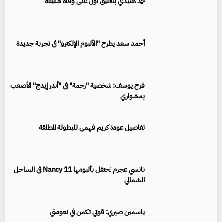
محمد هنيدي بتعليق أول على وفاة شقيقه
أحمد سعد يطرح "الألبوم الإلكترو" في تجربة جديدة
فرح يوسف: شخصية "رحمة" في "أندر إيدج" الأصعب
بمشواري
تفاصيل عودة كريم فهمي للبطولة المطلقة
نانسي عجرم تحتفل بألبومها Nancy 11 في الساحل
الشمالي
ياسمين صبري: قوتي تكمن في نعومتي