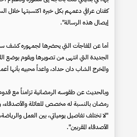
كفنان عراقي دعمهم بكل خبرة اكتسبتها خلال السنو
إيصال هذه الرسالة".
أما عن المفاجآت التي يحضرها لجمهوره كشف سيف
الجديدة التي انتهى من تصويرها ويقوم بوضع اللم
والمخرج الشاب دان حداد، واعداً محبيه بأنها أ
وبالحديث عن طقوسه الرمضانية تزامناً مع قدوم شه
رمضان بالنسبة له مخصص للعائلة والأصدقاء، واصف
"لا تختلف تفاصيل يومياتي، بين العمل والرياضة
الأصدقاء المقربين".