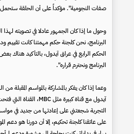
صفات النجومية". مؤكداً على أن الحلقة ستحمل ا
وحول ما إذا كان الجمهور عادلا في تصويته لهذا
البرنامج، نحن كلجنة حكم مهمتنا كانت تقييم ودع
الحكم الرابع في عراق آيدول، بالتأكيد هناك بعض ا
البرنامج ونحترم قراره".
وعما إذا كان يفكر بالمشاركة بالمواسم المقبلة من
آيدول مع قناة كبيرة مثل 
التجربة شجعتني على إعادتها من جديد في مواسمها ا
على عاتقنا كلجنة تحكيم، إلا أن دورنا هو دعم 
بها، في بداياتي كنت بحاجة إلى مشورة ودعم لم أ