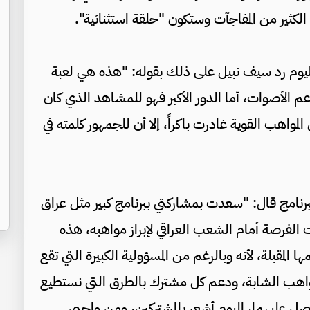
لكثير من المفاجآت وستكون "حلقة استثنائية".
 اليوم رد سيف نبيل على ذلك بقوله: "هذه هي لعبة
م الأصوات، أما الدور الأكبر فهو للمشاهد الذي كان
لمواهب القوية غادرت باكراً، إلا أن للجمهور كلمته في
 البرنامج قال: "سعدت بمشاركتي ببرنامج كبير مثل عراق
MBC، القناة التي فتحت الفرصة أمام الشعب العراقي لإبراز مواهبه، هذه
لمقبلة، لأنه وبالرغم من المسؤولية الكبيرة التي تقع
المواهب الشابة، ودعم كل مشترك بالطرق التي نستطيع
حصل عليهما، اليوم أشعر بالمشتركين، ومن واجبي