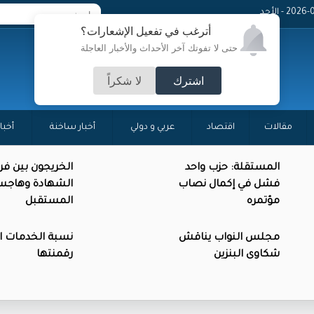
20 - الأحد
أترغب في تفعيل الإشعارات؟
حتى لا تفوتك آخر الأحداث والأخبار العاجلة
اشترك
لا شكراً
مقالات
اقتصاد
عربي و دولي
أخبار ساخنة
أخبا
المستقلة: حزب واحد
الخريجون بين فر
فشل في إكمال نصاب
الشهادة وهاج
مؤتمره
المستقبل
مجلس النواب يناقش
نسبة الخدمات ا
شكاوى البنزين
رقمنتها