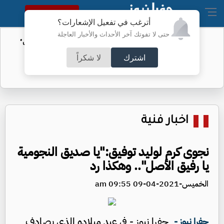
النسخة الكاملة
أترغب في تفعيل الإشعارات؟
حتى لا تفوتك آخر الأحداث والأخبار العاجلة
الأمن السيبراني يحذر من رسائل "واتساب"
اشترك
لا شكراً
اخبار فنية
نجوى كرم لوليد توفيق:"يا صديق النجومية
يا رفيق الأصل".. وهكذا رد
الخميس-2021-04-09 09:55 am
جفرا نيوز - في عيد ميلاده الذي يصادف
جفرا نيوز -