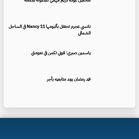
تفاصيل عودة كريم فهمي للبطولة المطلقة
نانسي عجرم تحتفل بألبومها Nancy 11 في الساحل
الشمالي
ياسمين صبري: قوتي تكمن في نعومتي
محمد رمضان يعِد متابعيه بأجر