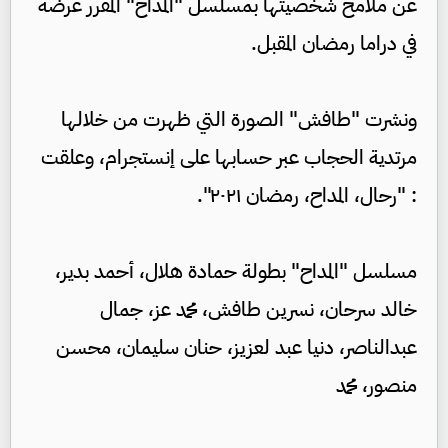
عن ملامح شخصيتها بمسلسل "المداح" المقرر عرضه
في دراما رمضان المقبل.
ونشرت "طافش" الصورة التي ظهرت من خلالها
مرتدية الحجاب عبر حسابها على إنستجرام، وعلقت
: "رحال، المداح، رمضان ٢٠٢١".
مسلسل "المداح" بطولة حمادة هلال، أحمد بدير،
خالد سرحان، نسرين طافش، محمد عز، جمال
عبدالناصر، دنيا عبد لعزيز، حنان سليمان، محسن
منصور، محمد