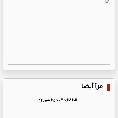
اقرأ أيضا
لماذا "ذابت" خطوط شوارع؟