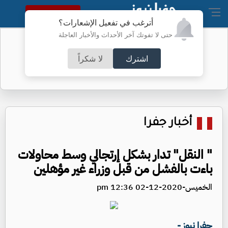
النسخة الكاملة
أترغب في تفعيل الإشعارات؟
حتى لا تفوتك آخر الأحداث والأخبار العاجلة
رسالة من "الجنرال" إلى محمد داودية
اشترك
لا شكراً
أخبار جفرا
" النقل" تدار بشكل إرتجالي وسط محاولات
باءت بالفشل من قبل وزراء غير مؤهلين
الخميس-2020-12-02 12:36 pm
جفرا نيوز -