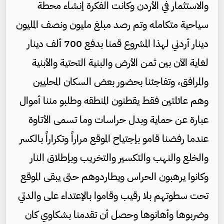
والاستثمار في الأردن وكانت الفكرة إنشاء محطة
سياحية متكامله وتم رصد مبلغ مليون ونصف المليون
دينار أردني لهذا المشروع قمنا بدفع 700 ألف دينار
لغاية الآن بين ثمن الأرض والبنية التحتية والأبنية
والمرافق، وتفاجئنا بحضور بعض السكان المحليين
وهم عائلتين فقط يقطنون المنطقه وطلبو مننا أموال
عبارة عن حماية وبدل حراسات وما تسمى الأتاوة
عندما رفضنا قامو بإجتياح الموقع مراراً وتكراراً بالكسر
والخلع والنهب والتكسير والتخريب وبإطلاق النار
وكانوا يرهبون الحراس ويطاردوهم حتى يبقى الموقع
تحت سطوتهم بلا رقيب وقاموا بالإعتداء على والدتي
وضربوها وأهانوها وحصل أن تقدمنا بشكاوي كان