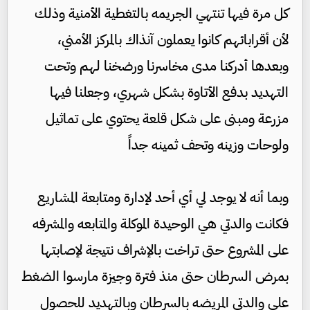
كل مرة فيها تنتهي الجريمه بالتغطية الأمنية وذلك
لأن أقرابائهم كانوا يعملون آنذاك بالمركز الأمني،
وبعدها أدركنا مدى مخاسرنا ورضخنا لهم وتحت
التهديد بدفع الأتاوة بشكل شهري، وجعلنا فيها
مزرعة ومبنى على شكل قلعة يحتوي على تماثيل
ولوحات وزينه وتحف ثمينه جداً
وبما أنه لا يوجد لي أي أحد لإدارة ومتابعة المشاريع
فكانت والدتي هي الوحيدة الموكلة والمتابعه والمشرفه
على المشروع حتى تراخت بالإشراف نتيجة لإصابتها
بمرض السرطان حتى منذ فترة وجيزة مارسوا الضغط
على والدتي المريضه بالسرطان وبالتهديد للحصول