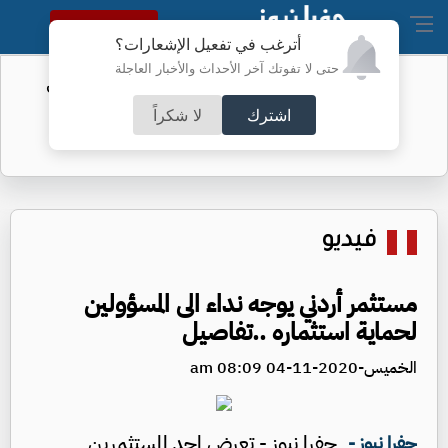
النسخة الكاملة
أترغب في تفعيل الإشعارات؟
حتى لا تفوتك آخر الأحداث والأخبار العاجلة
الفيفا يحول مستحقات الأردن المالية من
كأس العرب
اشترك
لا شكراً
فيديو
مستثمر أردني يوجه نداء الى المسؤولين
لحماية استثماره ..تفاصيل
الخميس-2020-11-04 08:09 am
جفرا نيوز - تعرض احد المستثمرين
جفرا نيوز -