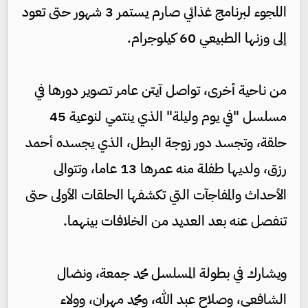
اللجوء لبرنامج غذائي صارم يستمر 3 شهور حتى تعود
إلى وزنها الطبيعي 60 كيلوجرام.
من ناحية أخرى، تواصل آيتن عامر تصوير دورها في
مسلسل "في يوم وليلة" الذي ينتمي لنوعية 45
حلقة، وتجسد دور زوجة البطل، الذي يجسده أحمد
رزق، ولديها طفلة منه عمرها 13 عاما، وتتوالى
الأحداث والمفاجآت التي تكشفها الحلقات الأولى حتى
تنفصل عنه بعد العديد من الخلافات بينهما.
ويشارك في بطولة المسلسل محمد جمعة، ونضال
الشافعي، وصلاح عبد الله، ومحمد مهران، وولاء