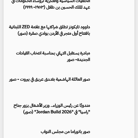
الخلفيات السياسية والفكرية لرؤساء الحكومات في
عهد الملك الحسين بن طلال (١٩٥٣- ١٩٩٩)
داوود تايكونز تطلق شراكتها مع علامة ZED اللبنانية
بافتتاح أول متجر في الأردن بوادي صقرة (صور)
مبادرة يستقبل التهاني بمناسبة انتخاب القيادات
الجديدة- صور
صور العائلة الهاشمية بفنـدق عريـق في بيروت - صور
مندوبًا عن رئيس الوزراء.. وزير الأشغال يزور جناح
"راسيا" في "Jordan Build 2026" (صور)
صور بانوراما من مجلس النواب