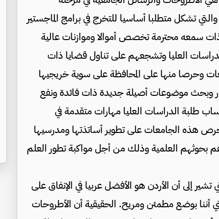
 والتي تشكل متطلبا أساسيا للتخرج في برامج الماجستير
ة ذات سمعه محترمة تخصص أموالا وموازنات عالية
دراسات العليا وتشجعهم على تناول قضايا ذات
ت وحرصا منها على المحافظة على سوية خريجيها
ار وبحث موضوعات أصيلة جديدة ذات فائدة ونفع
ب طلبة الدراسات العليا مهارات متقدمة في
 تحرص هذه الجامعات على تطوير أساتذتها ومدرسيها
ودعم بحوثهم العلمية وذلك من أجل مواكبة تطور العلم
تشير إلى أن الأردن هو الأفضل عربيا في الإنفاق على
ني أننا بوضع مطمئن ومريح. الحقيقية أن الأطروحات