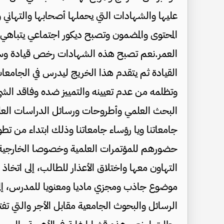
عليها والشهادات التي يحملها أصحابها والتهاني و
المحتوى والمضمون وتصبح ديكور اجتماعي يتباهي ب
العمر.نعم تصبح هذه الشهادات رخص قيادة وس
القيادة ثم يتقدم هذا الخريج ليدرس في الجامعات
وتظلمه من عدم تعيينه والتمييز ضده وفاقد الشي
البحث العلمي وأطروحات ورسائل الدراسات العليا
جامعاتنا ويا رؤساء جامعاتنا وذلك ابتداء من ت
حضورهم للمؤتمرات العلمية وخصوصا الخارجية وا
التهاون معها واختلاق الأعذار للطالب، إلى اتخاذ
موضوع جاذب ومجزي ماديا ومعنويا للمدرس، إلى 
الرسائل والبحوث الجامعية مقابل الأجر والتي تف