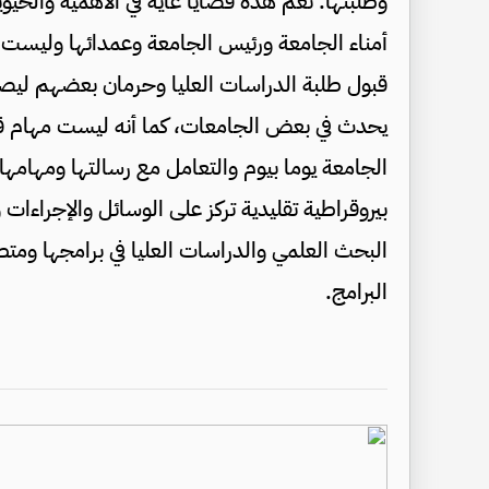
وطلبتها. نعم هذه قضايا غاية في الأهمية والح
أمناء الجامعة ورئيس الجامعة وعمدائها وليست م
قبول طلبة الدراسات العليا وحرمان بعضهم ليصبحو
يحدث في بعض الجامعات، كما أنه ليست مهام قيا
الجامعة يوما بيوم والتعامل مع رسالتها ومهامها 
بيروقراطية تقليدية تركز على الوسائل والإجراءات
البحث العلمي والدراسات العليا في برامجها ومتط
البرامج.