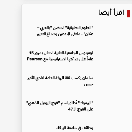
اقرأ أيضا
"العلوم التطبيقية" تحتضن "بالعربي –
عمّان".. ملتقى المبدعين وصناع التغيير
لومينوس الجامعية التقنية تحتفل بمرور 15
عاماً على شراكتها الاستراتيجية مع Pearson
سلمان يكسب ثقة الهيئة العامة لنادي الأمير
حسن
"اليرموك" تُطلق اسم "فوج اليوبيل الذهبي"
على الفوج الـ 47
وظائف في جامعة الزرقاء