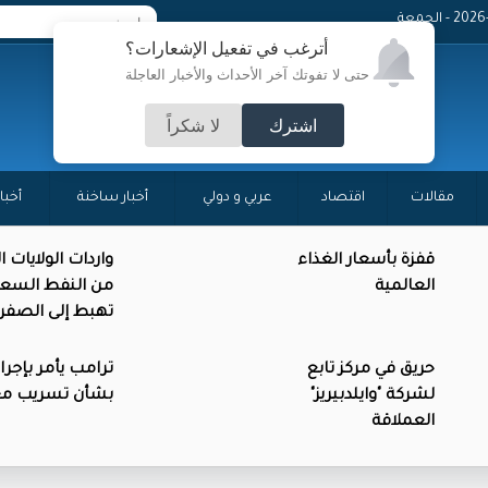
 - الجمعة
أترغب في تفعيل الإشعارات؟
حتى لا تفوتك آخر الأحداث والأخبار العاجلة
اشترك
لا شكراً
مقالات
اقتصاد
عربي و دولي
أخبار ساخنة
أخبا
قفزة بأسعار الغذاء
واردات الولايات 
العالمية
من النفط السع
تهبط إلى الصفر
حريق في مركز تابع
ترامب يأمر بإجرا
لشركة "وايلدبيريز"
بشأن تسريب م
العملاقة