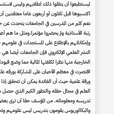
ليستطيعوا أن ينقلوا ذلك لطلابهم وليس لاستنسا
اكتسبوها قبل ثلاثون أو أربعون عاما معتقدين أ
نعم كثير من المدرسين في الجامعات يتحدث عن خبرت
رتبة الأستاذية ولم يحضروا مؤتمرا.ومثل ما هم أ
وإمكاناتهم بالإطلاع على المستجدات في علومهم 
النشر العلمي الإلكتروني فإن الجامعات أيضا ه
الخارجية منها نظرا لكلفتها المالية مما وضع قيود
اقتصرت في معظم الأحيان على المشاركة بورقه علم
ورقة علمية حيث أن الفائدة يمكن أن تتحقق إذا
العلم في مجال حقله والتطور الكبير الذي حصل 
تدريسه ومعلوماته. من المؤسف حقا أن ترى بعض ا
والبكالوريوس يقومون بتدريس ليس علومهم وتخصص