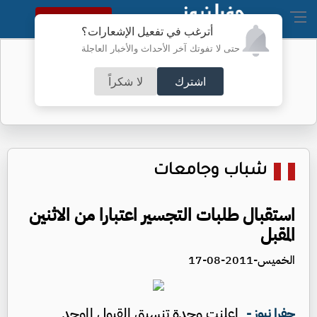
النسخة الكاملة
أترغب في تفعيل الإشعارات؟
حتى لا تفوتك آخر الأحداث والأخبار العاجلة
البنتاغون يرفع السرية عن تحطم جسم
داخله جثة
اشترك
لا شكراً
شباب وجامعات
استقبال طلبات التجسير اعتبارا من الاثنين
المقبل
الخميس-2011-08-17
اعلنت وحدة تنسيق القبول الموحد
جفرا نيوز -