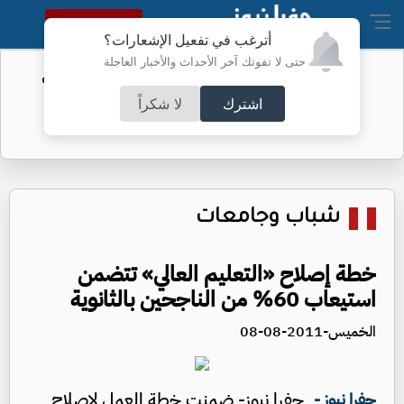
النسخة الكاملة
أترغب في تفعيل الإشعارات؟
حتى لا تفوتك آخر الأحداث والأخبار العاجلة
الفيفا يحول مستحقات الأردن المالية من
كأس العرب
اشترك
لا شكراً
شباب وجامعات
خطة إصلاح «التعليم العالي» تتضمن
استيعاب 60% من الناجحين بالثانوية
الخميس-2011-08-08
جفرا نيوز- ضمنت خطة العمل لإصلاح
جفرا نيوز -