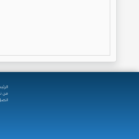
الرئي
من ن
اتصل 