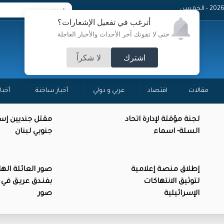
- الخميس
أترغب في تفعيل الإشعارات؟
حتى لا تفوتك آخر الأحداث والأخبار العاجلة
اشترك
لا شكراً
مقالات
اقتصاد
عربي و دولي
أخبار ساخنة
أخبا
لجنة مؤقتة لإدارة اتحاد
مقتل جنديين إسر
السلة- اسماء
جنوبي لبنان
إطلاق منصة إعلامية
صور العائلة اله
لتوثيق الانتهاكات
بفنـدق عريـق في 
الإسرائيلية
صور