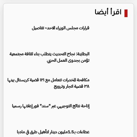
اقرأ أيضا
قرارات مجلس الوزراء الاحد- تفاصيل
البطاينة: نجاح التحديث يتطلب بناء ثقافة مجتمعية
تؤمن بجدوى العمل الحزبي
مكافحة المخدرات تتعامل مع ١٢١ قضية كريستال بينها
٣٨ قضية اتجار وترويج
إتاحة نتائج التوجيهي عبر "سند" فور إعلانها رسميا
عطاءات بـ1.5مليون دينار لتأهيل طرق في مادبا