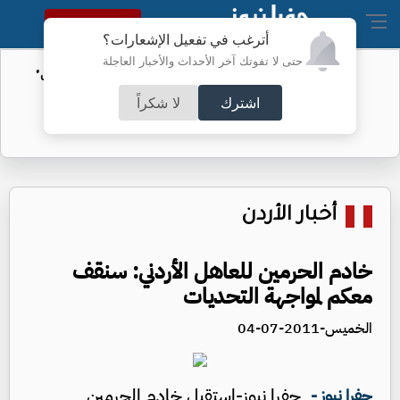
النسخة الكاملة
أترغب في تفعيل الإشعارات؟
حتى لا تفوتك آخر الأحداث والأخبار العاجلة
الأمن السيبراني يحذر من رسائل "واتساب"
اشترك
لا شكراً
أخبار الأردن
خادم الحرمين للعاهل الأردني: سنقف
معكم لمواجهة التحديات
الخميس-2011-07-04
جفرا نيوز-استقبل خادم الحرمين
جفرا نيوز -