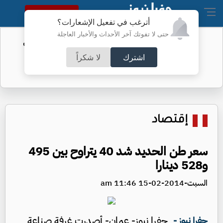
النسخة الكاملة
أترغب في تفعيل الإشعارات؟
حتى لا تفوتك آخر الأحداث والأخبار العاجلة
الفيفا يحول مستحقات الأردن المالية من
كأس العرب
اشترك
لا شكراً
إقتصاد
سعر طن الحديد شد 40 يتراوح بين 495
و528 دينارا
السبت-2014-02-15 11:46 am
جفرا نيوز- عمان- أصدرت غرفة صناعة
جفرا نيوز -