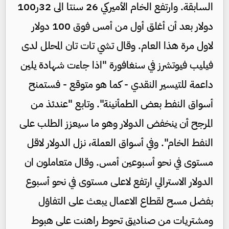
السابقة. وارتفع الخام الأميركي 26 سنتا الى 32ر100
دولار بعد أن أغلق أول من أمس فوق 100 دولار
لاول مرة هذا العام. وقال تشي تات تان المحلل لدى
فيليب فيوتشرز في سنغافورة "اذا جاءت شهادة يلين
داعمة للتيسير النقدي - كما هو متوقع - فستمنح
أسواق النفط بعض الطمأنينة". وتابع "عندئذ من
المرجح أن ينخفض الدولار وهو ما سيعزز الطلب على
النفط الخام". وفي أسواق العملة، نزل الدولار لاقل
مستوى في نحو أسبوعين أمس. وقال متعاملون ان
الدولار الاسترالي ارتفع لاعلى مستوى في نحو أسبوع
بفضل مسح لقطاع الاعمال يبعث على التفاؤل
ومشتريات من صناديق تحوط راهنت على هبوط