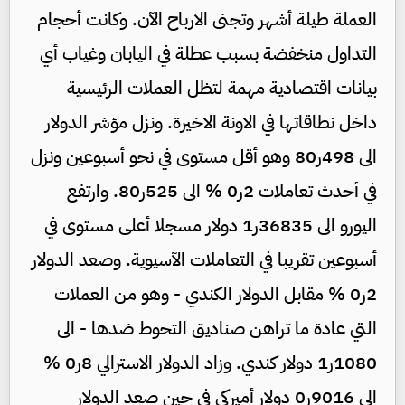
العملة طيلة أشهر وتجنى الارباح الآن. وكانت أحجام
التداول منخفضة بسبب عطلة في اليابان وغياب أي
بيانات اقتصادية مهمة لتظل العملات الرئيسية
داخل نطاقاتها في الاونة الاخيرة. ونزل مؤشر الدولار
الى 498ر80 وهو أقل مستوى في نحو أسبوعين ونزل
في أحدث تعاملات 2ر0 % الى 525ر80. وارتفع
اليورو الى 36835ر1 دولار مسجلا أعلى مستوى في
أسبوعين تقريبا في التعاملات الآسيوية. وصعد الدولار
2ر0 % مقابل الدولار الكندي - وهو من العملات
التي عادة ما تراهن صناديق التحوط ضدها - الى
1080ر1 دولار كندي. وزاد الدولار الاسترالي 8ر0 %
الى 9016ر0 دولار أميركي في حين صعد الدولار