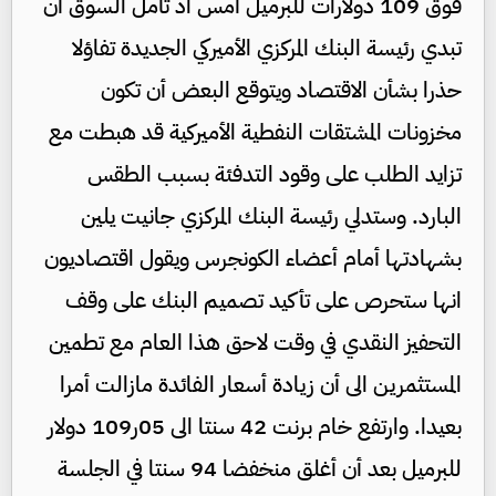
فوق 109 دولارات للبرميل أمس اذ تأمل السوق أن
تبدي رئيسة البنك المركزي الأميركي الجديدة تفاؤلا
حذرا بشأن الاقتصاد ويتوقع البعض أن تكون
مخزونات المشتقات النفطية الأميركية قد هبطت مع
تزايد الطلب على وقود التدفئة بسبب الطقس
البارد. وستدلي رئيسة البنك المركزي جانيت يلين
بشهادتها أمام أعضاء الكونجرس ويقول اقتصاديون
انها ستحرص على تأكيد تصميم البنك على وقف
التحفيز النقدي في وقت لاحق هذا العام مع تطمين
المستثمرين الى أن زيادة أسعار الفائدة مازالت أمرا
بعيدا. وارتفع خام برنت 42 سنتا الى 05ر109 دولار
للبرميل بعد أن أغلق منخفضا 94 سنتا في الجلسة