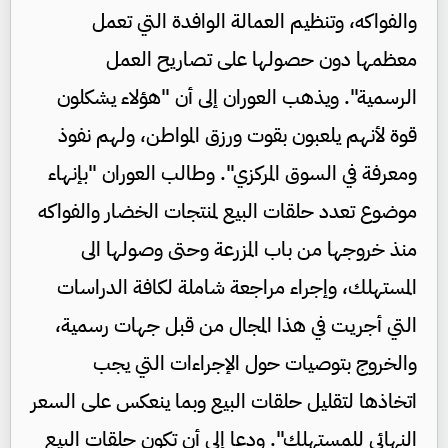
والفواكه، وتنظيم العمالة الوافدة التي تعمل
معظمها دون حصولها على تصاريح العمل
الرسمية". ويذهب العوران إلى أن "هؤلاء يشكلون
قوة لأنهم يلعبون بقوت ورزق المواطن، ولهم نفوذ
ومعرفة في السوق المركزي". وطالب العوران "بإنهاء
موضوع تعدد حلقات البيع لمنتجات الخضار والفواكه
منذ خروجها من باب المزرعة وحتى وصولها الى
المستهلك، وإجراء مراجعة شاملة لكافة الدراسات
التي أجريت في هذا المجال من قبل جهات رسمية،
والخروج بتوصيات حول الإجراءات التي يجب
اتخاذها لتقليل حلقات البيع وبما ينعكس على السعر
النهائي للمستهلك". ودعا إلى أن تكون حلقات البيع