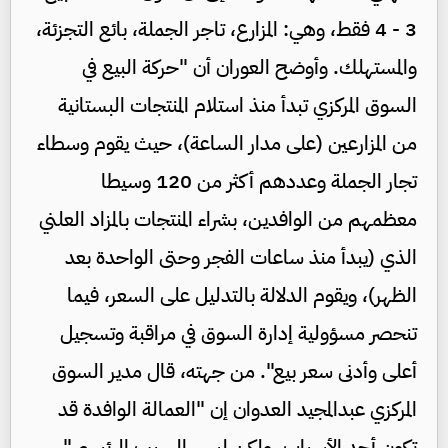
3 - 4 فقط، وهي: المزارع، تاجر الجملة، بائع التجزئة،
والمستهلك. وأوضح العوران أن "حركة البيع في
السوق المركزي تبدأ منذ استلام المنتجات البستانية
من المزارعين (على مدار الساعة)، حيث يقوم وسطاء
تجار الجملة وعددهم أكثر من 120 وسيطا
معظمهم من الوافدين، بشراء المنتجات بالمزاد العلني
الذي (يبدأ منذ ساعات الفجر وحتى الواحدة بعد
الظهر)، ويقوم الدلالة بالتدليل على السعر، فيما
تنحصر مسؤولية إدارة السوق في مراقبة وتسجيل
أعلى وأدنى سعر بيع". من جهته، قال مدير السوق
المركزي عبدالمجيد العدوان إن "العمالة الوافدة قد
تكون أحد الأسباب، ولكن ليس السبب الرئيسي"،