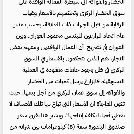
الخضار والفواكه الى سيطرة العمالة الوافدة على
سوق الخضار المركزي وتحكمهم بالأسعار وغياب
الرقابة من قبل الجهات ذات العلاقة، بحسب مدير
عام اتحاد المزارعين المهندس محمود العوران. وبين
العوران في تصريح أن العمال الوافدين ومعهم بعض
التجار، هم الذين يتحكمون بالأسعار في السوق
المركزي في ظل وجود حلقات مفقودة في العملية
التسويقية، فالمزارع يرسل كميات من الخضار
والفواكه إلى سوق عمان المركزي من أجل بيعها، حيث
تكون المفاجأة أن الأسعار التي تباع بها تلك الأصناف لا
تغطي أحيانا تكلفة إنتاجها". ويشير هنا بفرق سعر
صندوق البندورة سعة (8) كيلوغرامات بين شرائه من