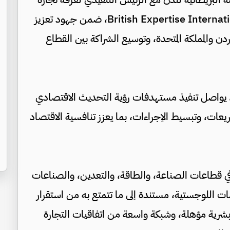
وصناعة لندن كريم فتحي، ومسؤولي شبكة British Expertise International، ضمن جهود تعزيز
دن والمملكة المتحدة، وتوسيع الشراكة بين القطاع
اني، يواصل تنفيذ مستهدفات رؤية التحديث الاقتصادي
يعات، وتبسيط الإجراءات، بما يعزز تنافسية الاقتصاد
ة في قطاعات الصناعة، والطاقة، والتعدين، والصناعات
مات اللوجستية، مستندة إلى ما تتمتع به من استقرار
رية مؤهلة، وشبكة واسعة من اتفاقيات التجارة