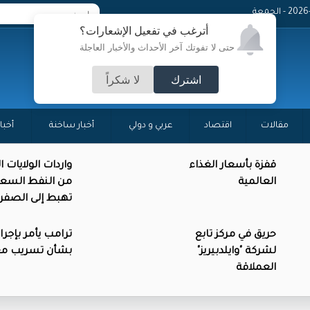
 - الجمعة
أترغب في تفعيل الإشعارات؟
حتى لا تفوتك آخر الأحداث والأخبار العاجلة
اشترك
لا شكراً
مقالات
اقتصاد
عربي و دولي
أخبار ساخنة
أخبا
قفزة بأسعار الغذاء
واردات الولايات 
العالمية
من النفط السع
تهبط إلى الصفر
حريق في مركز تابع
ترامب يأمر بإجرا
لشركة "وايلدبيريز"
بشأن تسريب م
العملاقة