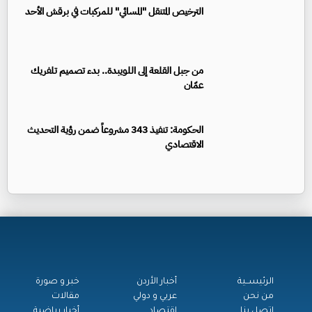
الترخيص المتنقل "المسائي" للمركبات في برقش الأحد
من جبل القلعة إلى اللويبدة.. بدء تصميم تلفريك
عمّان
الحكومة: تنفيذ 343 مشروعاً ضمن رؤية التحديث
الاقتصادي
الرئيســية
أخبار الأردن
خبر و صورة
من نحن
عربي و دولي
مقالات
اتصل بنا
اقتصاد
أخبار رياضية