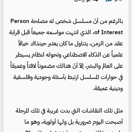
بالرغم من أنّ مسلسل شخص له مصلحة Person
of Interest، الذي انتهت مواسمه جميعاً قبل قرابة
عقد من الزمن، يتناول ما كان يعتبر حينذاك خيالاً
علمياً عن الذكاء الاصطناعي وتحوله لنظام يسيطر
على العالم والبشر، إلاّ أنّ هنالك مضموناً لافتاً وعميقاً
في حوارات المسلسل ارتبط بأسئلة وجودية وفلسفية
ودينية عميقة.
مثل تلك النقاشات التي بدت غريبة في تلك المرحلة
أصبحت اليوم ضرورية بل ولها أولوية، وهو ما