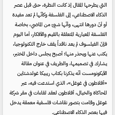
التي يطرحها المقال إذ كانت النظرة، حتى قبل عصر
الذكاء الاصطناعي، إلى الفلسفة وكأنّها لم تعد مفيدة
أو أنّ دورها انتهى، وأنّها شيئ من الماضي، بخاصة
الفلسفة المعيارية المتعلقة بالقيم والأفكار، أما اليوم
فإنّ الفيلسوف لم يعد ناقداً يقف خارج التكنولوجيا،
يكتب عنها ويحذر منها؛ أصبح يجلس داخل المختبر،
يشارك في تصميمها، والطريف في عنوان مقالة
الأيكونومست أنّه يذكرنا بكتاب ريبيكا غولدشتاين
«أفلاطون في غوغل»، الذي استدعت فيه، عبر
المحاكاة والخيال، أفلاطون لعقد لقاءات في مقر شركة
غوغل وقامت بتصور نقاشات فلسفية معمقة يدخل
فيها بعصر الذكاء الاصطناعي.