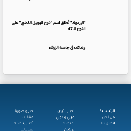
"اليرموك" تُطلق اسم "فوج اليوبيل الذهبي" على
الفوج الـ 47
وظائف في جامعة الزرقاء
الرئيســية
أخبار الأردن
خبر و صورة
من نحن
عربي و دولي
مقالات
اتصل بنا
اقتصاد
أخبار رياضية
برلمان
منوعات