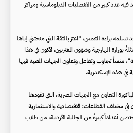
تواجد فيه عدد كبير من القنصليات الدبلوماسية ومراكز
تسلمه براءة التعيين، "اعتز بالثقة التي منحتني إياها
لةً بوزارة الهارجية وشؤون المغتربين، لأكون في هذا
ة"، مثمناً تجاوب وتفاعل وتعاون الجهات المعنية فيها
ة في هذه الإسكندرية.
باكورة التعاون مع الجهات المصرية، التي تقودها
اون في مختلف القطاعات: الاقتصادية والاستثمارية
تضن أعداداً كبيرةً من الجالية الأردنية، من طلاب