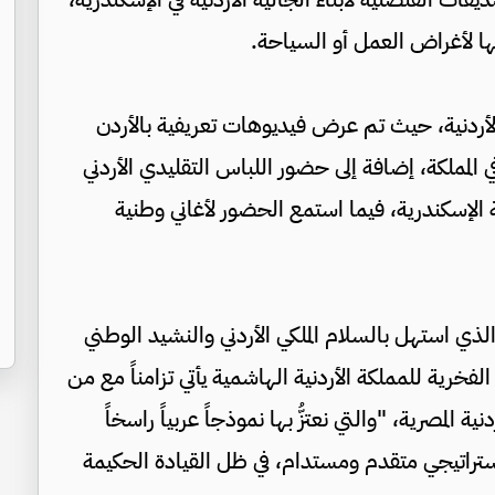
يها لأغراض العمل أو السياحة.
الأردنية، حيث تم عرض فيديوهات تعريفية بالأردن
المملكة، إضافة إلى حضور اللباس التقليدي الأردني
 الإسكندرية، فيما استمع الحضور لأغاني وطنية
الذي استهل بالسلام الملكي الأردني والنشيد الوطني
لفخرية للمملكة الأردنية الهاشمية يأتي تزامناً مع من
ة المصرية، "والتي نعتزُّ بها نموذجاً عربياً راسخاً
ستراتيجي متقدم ومستدام، في ظل القيادة الحكيمة