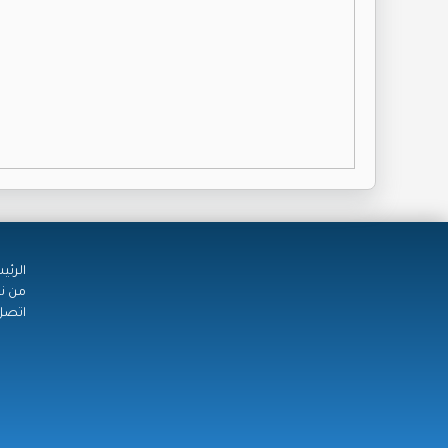
الرئي
من ن
اتصل 