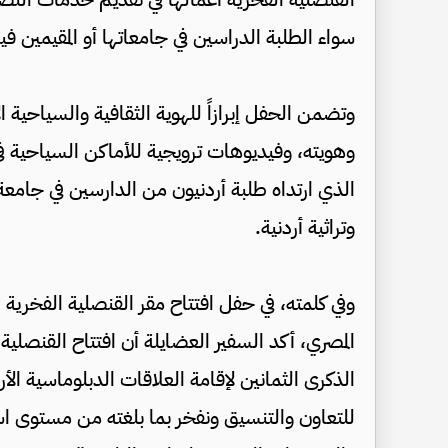
سواء الطلبة الدراسين في جامعاتها أو المقيمين ف
وتضمن الحفل إبرازاً للهوية الثقافية والسياحية 
وهويته، وفيديوهات ترويجية للأماكن السياحية في 
الذي ارتداه طلبة أردنيون من الدارسين في جامعة
وتراثية أردنية.
وفي كلمته، في حفل افتتاح مقر القنصلية الفخرية 
المصري، أكد السفير العضايلة أن افتتاح القنصلية ا
الذكرى الثمانين لإقامة العلاقات الدبلوماسية الأردني
للتعاون والتنسيق ونفخر بما بلغته من مستوى ا