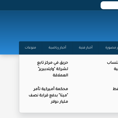
ر مصورة
أخبار فنية
أخبار رياضية
منوعات
كتساب
حريق في مركز تابع
ية
لشركة "وايلدبيريز"
العملاقة
فط
محكمة أميركية تأمر
"ميتا" بدفع قرابة نصف
مليار دولار