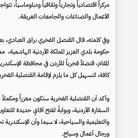
مركزاً اقتصادياً وتجارياً وثقافياً ودبلوماسياً، ت
الأعمال والصناعات والجامعات العريقة.
وفي كلمته، قال القنصل الفخري براق العبادي، بعد 
حكومة بلدي العزيز المملكة الأردنية الهاشمية، ممث
المقام، قنصلاً فخرياً للأردن في محافظة الإسكندري
كافة، لتسهيل كل ما يلزم لإقامة القنصلية الفخري
وأكد أن القنصلية الفخرية ستكون معززاً ومكملاً ل
السفارة الأردنية، وبوابةً لفتح آفاقٍ حديدة للتع
والتعليمية والسياحية، لا سيما وأن الإسكندرية تح
ورجال أعمال وسياح.