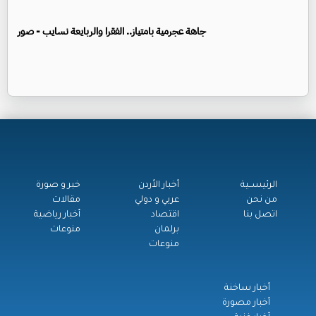
جاهة عجرمية بامتياز.. الفقرا والربايعة نسايب - صور
الرئيســية
أخبار الأردن
خبر و صورة
من نحن
عربي و دولي
مقالات
اتصل بنا
اقتصاد
أخبار رياضية
برلمان
منوعات
منوعات
أخبار ساخنة
أخبار مصورة