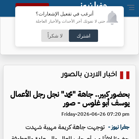
النسخة الكاملة
أترغب في تفعيل الإشعارات؟
حتى لا تفوتك آخر الأحداث والأخبار العاجلة
مطالب بعدم نشر صور النفايات المتراكمة
اشترك
لا شكراً
اخبار الاردن بالصور
بحضور كبير.. جاهة "محمد" نجل رجل الأعمال
يوسف أبو غلوس - صور
Friday-2026-06-26 07:20 pm
توجهت جاهة كريمة مهيبة شهدت
جفرا نيوز -
حضورًا لافتًا من أصحاب المعالي والسعادة والعطوفة