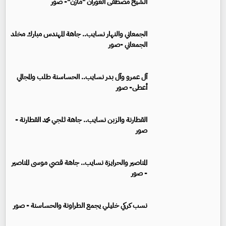
الشيخ مصطفى العوران "مازن"- صور
الجمعاني والنهار نسايب.. جاهة المهندس مبارك مخلد
الجمعاني -صور
آل عمرو وآل بدر نسايب.. الحساسنة طلب والمجالي
أعطى- صور
القطارنة والزبن نسايب.. جاهة ثلجي محمد القطارنة -
صور
المناصير والحرايزة نسايب.. جاهة قصي موسى المناصير
- صور
نسب كركي خليلي يجمع الطراونة والحساسنة - صور