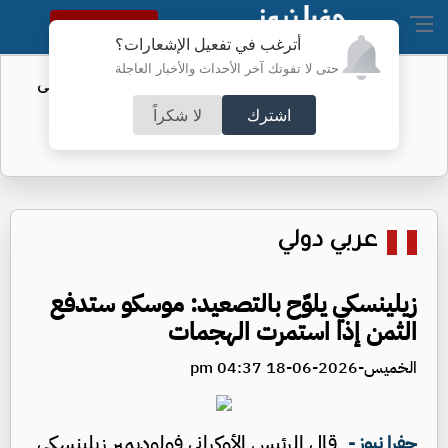
النسخة الكاملة
أترغب في تفعيل الإشعارات؟
حتى لا تفوتك آخر الأحداث والأخبار العاجلة
تأجيل مؤتمر تقديم "الزاكي" مدربًا للنشامى
اشترك
لا شكراً
عربي دولي
زيلينسكي يلوّح بالتصعيد: موسكو ستدفع
الثمن إذا استمرت الهجمات
الخميس-2026-06-18 04:37 pm
قال الرئيس الأوكراني فولوديمير زيلينسكي
جفرا نيوز -