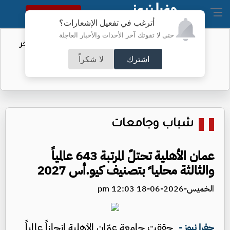
النسخة الكاملة
أترغب في تفعيل الإشعارات؟
حتى لا تفوتك آخر الأحداث والأخبار العاجلة
مهاجرو سبتة.. الاتحاد الأوروبي يكشف آخر
التطورات
اشترك
لا شكراً
شباب وجامعات
عمان الأهلية تحتلّ المرتبة 643 عالمياً
والثالثة محليا ً بتصنيف كيو.أس 2027
الخميس-2026-06-18 12:03 pm
حققت جامعة عمّان الأهلية إنجازاً عالمياً
جفرا نيوز -