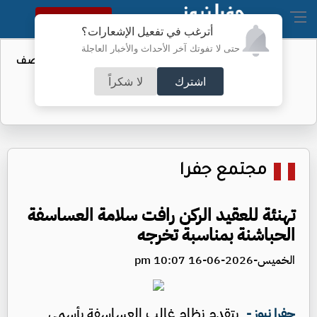
النسخة الكاملة
أترغب في تفعيل الإشعارات؟
حتى لا تفوتك آخر الأحداث والأخبار العاجلة
محكمة أميركية تأمر "ميتا" بدفع قرابة نصف
مليار دولار
اشترك
لا شكراً
مجتمع جفرا
تهنئة للعقيد الركن رافت سلامة العساسفة
الحباشنة بمناسبة تخرجه
الخميس-2026-06-16 10:07 pm
يتقدم نظام غالب العساسفة بأسمى
جفرا نيوز -