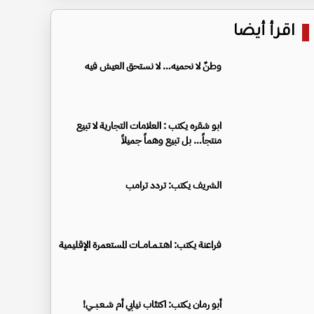
اقرأ أيضا
وطنٌ لا نحميه… لا نستحق العيش فيه
ابو شقره يكتب : العلامات التجارية لا تبيع
منتجاً… بل تبيع وهماً جميلاً
الشريف يكتب: تردد ترامب
فراعنة يكتب: اهـتـمـامــات المستعمرة الإقليمية
أبو رمان يكتب: اكتئاب نيابي أم شـعـبــي!