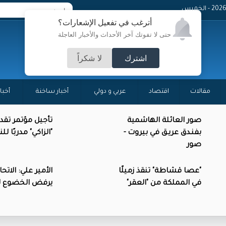
- الخميس
أترغب في تفعيل الإشعارات؟
حتى لا تفوتك آخر الأحداث والأخبار العاجلة
اشترك
لا شكراً
مقالات
اقتصاد
عربي و دولي
أخبار ساخنة
أخبا
صور العائلة الهاشمية
تأجيل مؤتمر تقد
بفنـدق عريـق في بيروت -
"الزاكي" مدربًا ل
صور
"عصا قشاطة" تنقذ زميلًا
الأمير علي: الاتحاد
في المملكة من "العقر"
يرفض الخضوع للا