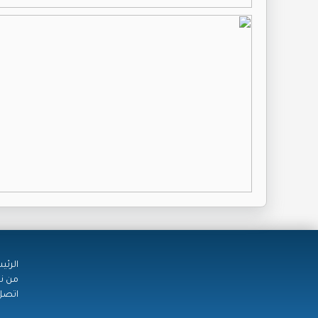
الرئي
من ن
اتصل 