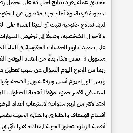
مجد في عمله يعود بنتائج اجتهاده على مجمل رص
شعبوية فردية، ولا أمام جهد مفصول عن الحكوم
لدينا نماذج حكومية تثبت أن لدينا القدرة على ال
والأحوال الشخصية، وصولًا إلى ترخيص السيارات،
على صعيد تطوير الخدمات الحكومية في العالم العرب
مسؤول أن يفعل هذا، بدلًا من اعتياد الروتين القات
ربما من المحرج اليوم السؤال عن سبب تعطيل مست
رئيس الوزراء يوم أمس وبرفقته وزير الصحة وكوادر
لمستشفى الأمير حمزة، مؤكدًا أهمية الخطوات التي ا
امتدّ لأكثر من أربع سنوات؛ لاستيعاب أعداد المر
أقسام الإسعاف والطوارئ والعناية الحثيثة وغسي
أهمية الزيارة تتجاوز الجولة المعتادة، لأنها تأتي