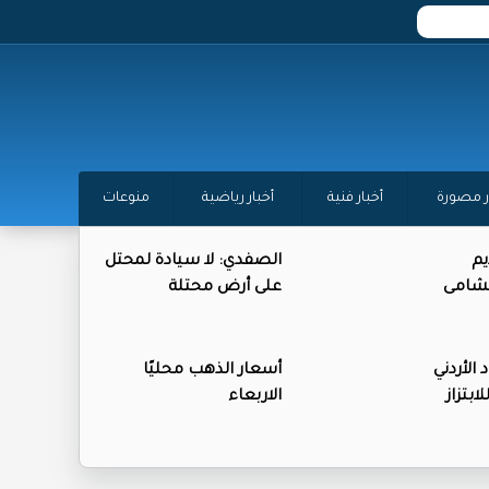
ر مصورة
أخبار فنية
أخبار رياضية
منوعات
يم
الصفدي: لا سيادة لمحتل
لنشامى
على أرض محتلة
 الأردني
أسعار الذهب محليًا
بتزاز
الاربعاء