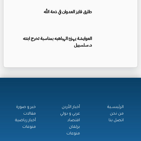
طارق فايز العدوان في ذمة الله
العوايشة يهنئ الهباهبه بمناسبة تخرج ابنته
د.سلسبيل
الرئيســية
أخبار الأردن
خبر و صورة
من نحن
عربي و دولي
مقالات
اتصل بنا
اقتصاد
أخبار رياضية
برلمان
منوعات
منوعات