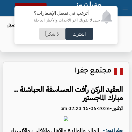
النسخة الكاملة
أترغب في تفعيل الإشعارات؟
حتى لا تفوتك آخر الأحداث والأخبار العاجلة
عطاء حكومي لتعزيز مخزون النفط - تفاصيل
اشترك
لا شكراً
مجتمع جفرا
العقيد الركن رأفت العساسفة الحباشنة ..
مبارك الماجستير
الإثنين-2026-06-15 02:23 pm
الوالد والوالدة والأهل والأقارب والأنسباء
جفرا نيوز -