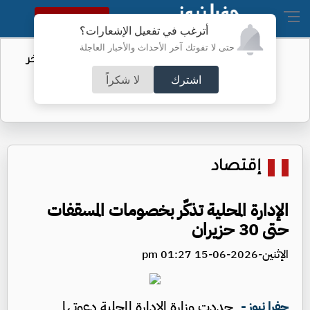
النسخة الكاملة
أترغب في تفعيل الإشعارات؟
حتى لا تفوتك آخر الأحداث والأخبار العاجلة
مهاجرو سبتة.. الاتحاد الأوروبي يكشف آخر
التطورات
اشترك
لا شكراً
إقتصاد
الإدارة المحلية تذكّر بخصومات المسقفات
حتى 30 حزيران
الإثنين-2026-06-15 01:27 pm
جددت وزارة الإدارة المحلية دعوتها
جفرا نيوز -