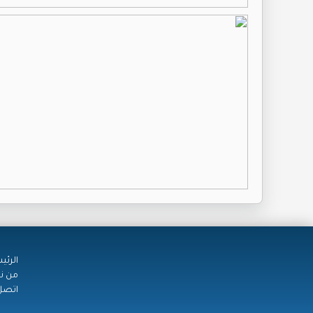
الرئي
من ن
اتصل 