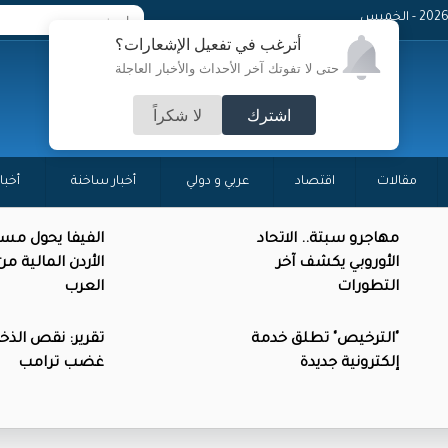
- الخميس
أترغب في تفعيل الإشعارات؟
حتى لا تفوتك آخر الأحداث والأخبار العاجلة
اشترك
لا شكراً
مقالات
اقتصاد
عربي و دولي
أخبار ساخنة
أخبا
مهاجرو سبتة.. الاتحاد
الفيفا يحول مس
الأوروبي يكشف آخر
الأردن المالية م
التطورات
العرب
"الترخيص" تطلق خدمة
تقرير: نقص الذخائ
إلكترونية جديدة
غضب ترامب