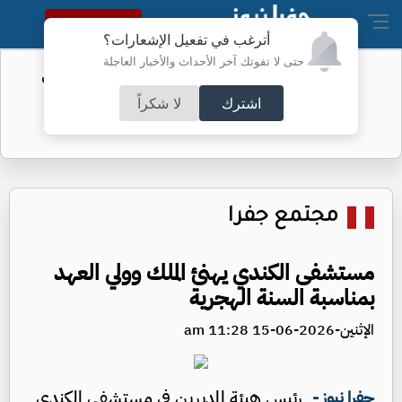
النسخة الكاملة
أترغب في تفعيل الإشعارات؟
حتى لا تفوتك آخر الأحداث والأخبار العاجلة
الفيفا يحول مستحقات الأردن المالية من
كأس العرب
اشترك
لا شكراً
مجتمع جفرا
مستشفى الكندي يهنئ الملك وولي العهد
بمناسبة السنة الهجرية
الإثنين-2026-06-15 11:28 am
رئيس هيئة المديرين في مستشفى الكندي
جفرا نيوز -