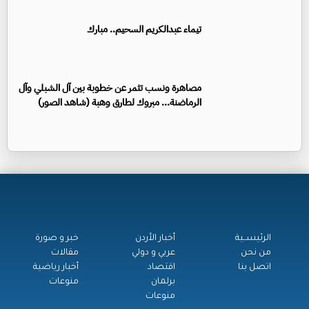
تيماء عبدالكريم السحيم.. مبارك
مصاهرة ونسب تثمر عن خطوبة بين آل الشبلي وآل
الرماضنة... مبروك لطارق وهبة (شاهد الصور)
الرئيســية
أخبار الأردن
خبر و صورة
من نحن
عربي و دولي
مقالات
اتصل بنا
اقتصاد
أخبار رياضية
برلمان
منوعات
منوعات