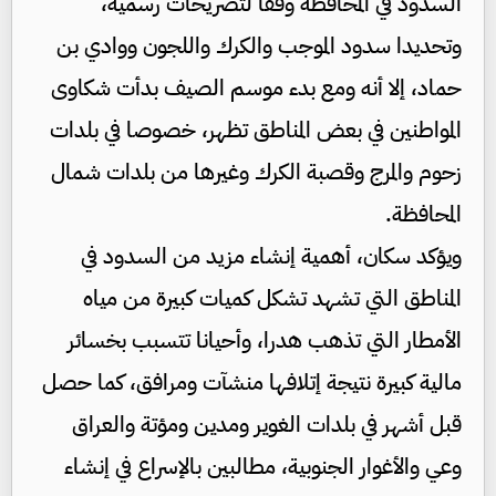
السدود في المحافظة وفقا لتصريحات رسمية،
وتحديدا سدود الموجب والكرك واللجون ووادي بن
حماد، إلا أنه ومع بدء موسم الصيف بدأت شكاوى
المواطنين في بعض المناطق تظهر، خصوصا في بلدات
زحوم والمرج وقصبة الكرك وغيرها من بلدات شمال
المحافظة.
ويؤكد سكان، أهمية إنشاء مزيد من السدود في
المناطق التي تشهد تشكل كميات كبيرة من مياه
الأمطار التي تذهب هدرا، وأحيانا تتسبب بخسائر
مالية كبيرة نتيجة إتلافها منشآت ومرافق، كما حصل
قبل أشهر في بلدات الغوير ومدين ومؤتة والعراق
وعي والأغوار الجنوبية، مطالبين بالإسراع في إنشاء