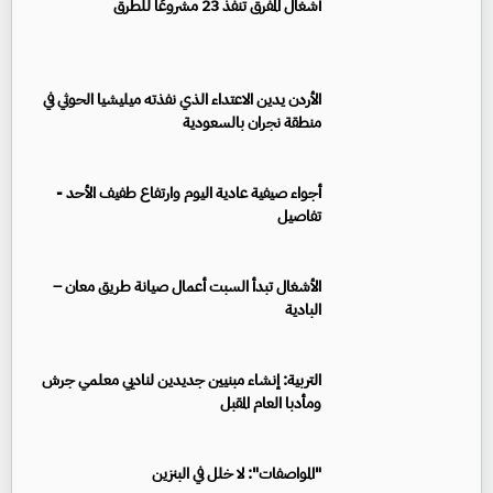
أشغال المفرق تنفذ 23 مشروعًا للطرق
الأردن يدين الاعتداء الذي نفذته ميليشيا الحوثي في
منطقة نجران بالسعودية
أجواء صيفية عادية اليوم وارتفاع طفيف الأحد -
تفاصيل
الأشغال تبدأ السبت أعمال صيانة طريق معان –
البادية
التربية: إنشاء مبنيين جديدين لناديي معلمي جرش
ومأدبا العام المقبل
"المواصفات": لا خلل في البنزين