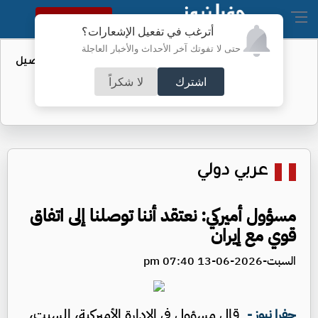
النسخة الكاملة
أترغب في تفعيل الإشعارات؟
حتى لا تفوتك آخر الأحداث والأخبار العاجلة
عطاء حكومي لتعزيز مخزون النفط - تفاصيل
اشترك
لا شكراً
عربي دولي
مسؤول أميركي: نعتقد أننا توصلنا إلى اتفاق
قوي مع إيران
السبت-2026-06-13 07:40 pm
قال مسؤول في الإدارة الأميركية، السبت،
جفرا نيوز -