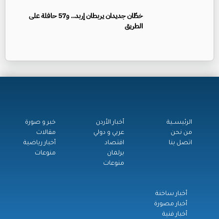
خطّان جديدان يربطان إربد.. و57 حافلة على
الطريق
الرئيســية
أخبار الأردن
خبر و صورة
من نحن
عربي و دولي
مقالات
اتصل بنا
اقتصاد
أخبار رياضية
برلمان
منوعات
منوعات
أخبار ساخنة
أخبار مصورة
أخبار فنية