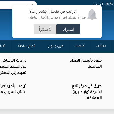
 - السبت
أترغب في تفعيل الإشعارات؟
حتى لا تفوتك آخر الأحداث والأخبار العاجلة
اشترك
لا شكراً
مقالات
اقتصاد
عربي و دولي
أخبار ساخنة
أخبا
قفزة بأسعار الغذاء
واردات الولايات 
العالمية
من النفط السع
تهبط إلى الصفر
حريق في مركز تابع
ترامب يأمر بإجرا
لشركة "وايلدبيريز"
بشأن تسريب م
العملاقة