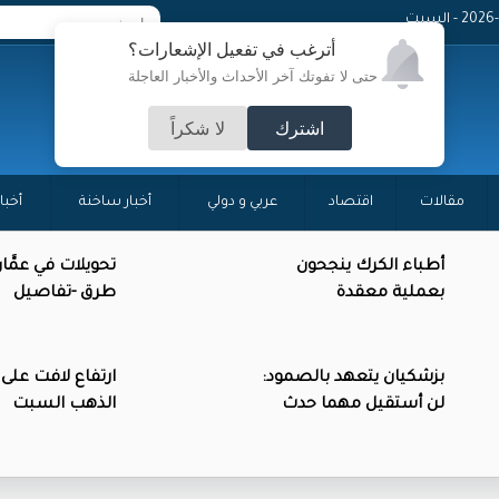
 - السبت
أترغب في تفعيل الإشعارات؟
حتى لا تفوتك آخر الأحداث والأخبار العاجلة
اشترك
لا شكراً
مقالات
اقتصاد
عربي و دولي
أخبار ساخنة
أخبا
أطباء الكرك ينجحون
تحويلات في عمَّا
بعملية معقدة
طرق -تفاصيل
بزشكيان يتعهد بالصمود:
ارتفاع لافت على
لن أستقيل مهما حدث
الذهب السبت