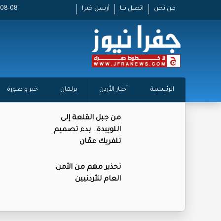
من نحن
اتصل بنا
أرسل خبرا
2026-08-08
الرئيسية
أخبار الأردن
برلمان
خبر و صورة
من جبل القلعة إلى
اللويبدة.. بدء تصميم
تلفريك عمّان
تحذير مهم من الأمن
العام للأردنيين