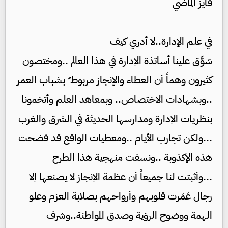
فايز الماضي
في علم الإدارة..لا أدري كيف
سّوَّق علينا أساتذة الإدارة في هذا العالم ..ومختصون
كثيرون وهماً أن العطاء والإنجاز مربوط ٌ بشباب العمر
..وبشهادات الاختصاص.. وبمعاهد العلم وأتخمونا
بنظريات الإدارة ومدارسها الحديثة في الشرق والغرب
...ولكن تجارب الأيام ..ومعطيات الواقع قد فضحت
هذه الإكذوبة ..ونسفت منهجية هذا الطرح
...وأثبتت لنا جميعاً أن عظمة الإنجاز لا يصنعها إلا
رجال عَمَرت قلوبهم وأرواحهم بصلابة العزم وعلو
الهمة ووضوح الرؤية وصدق المواطنة..وشرف