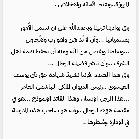
المروؤة..وبقيِّم الأمانة والإخلاص .
وفي بوادينا تربينا وبحمدالله على أن نسمي الأٌمور
بمسمياتها ...وأن لا نُداهِن ولانِوارِب ولانُجامِل
...وتعلمنا وبفضل من الله ومنِّه أن نحفظ قيمة أهل
الشرف ..وأن ننشر فضيلة الرجال ...
وفي هذا الصدد .فإننا نشهدُ شهادة حق بأن يوسف
العيسوي ..رئيس الديوان الملكي الهاشمي العامر
...هذا الرجل الإنسان وهذا القائد الإنموذج ...هو في
مقدمة هؤلاء الرجال ..وأنه هو صاحب هذه المدرسة
في الإدارة ومُنظرها ..