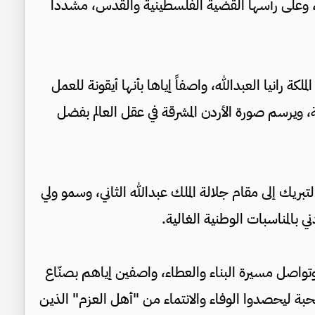
ة، وعلى رأسها القضية الفلسطينية والقدس، مشدداً
لكة رانيا العبدالله، واصفاً إياها بأنها أيقونة للعمل
، ويرسم صورة الأردن المشرقة في عقل العالم بفضل
بريك إلى مقام جلالة الملك عبدالله الثاني، وسمو ولي
ني بالمناسبات الوطنية الغالية.
تواصل مسيرة البناء والعطاء، واصفين إياهم بصنّاع
محبة ليحصدوا الوفاء والانتماء من "أهل العزم" الذين