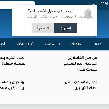
 - السبت
أترغب في تفعيل الإشعارات؟
حتى لا تفوتك آخر الأحداث والأخبار العاجلة
اشترك
لا شكراً
مقالات
اقتصاد
عربي و دولي
أخبار ساخنة
أخبا
من جبل القلعة إلى
أطباء الكرك ينج
اللويبدة.. بدء تصميم
بعملية معقدة
تلفريك عمّان
تحذير مهم من الأمن
بزشكيان يتعهد 
العام للأردنيين
لن أستقيل مهم