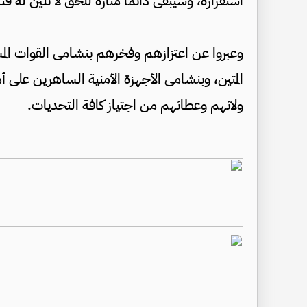
استقراره، وسيبقى دائماً منارة للحق لا تلين له قن
وعبروا عن اعتزازهم وفخرهم بنشامى القوات المس
المتين، وبنشامى الأجهزة الأمنية الساهرين على 
ولائهم وعطائهم من اجتياز كافة التحديات.