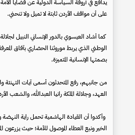
يدافع في أروقة السياسة الدولية عن قضايا الأم
على أن مواقف الأردن ثابتة لا تميل ولا تنحني.
كما أشاد العيسوي بالدور الإنساني النبيل لجلالة الم
الوطني الذي يربط موروثنا الحضاري بآفاق المعرفة
بصمتها الإنسانية المتميزة.
من جانبهم، رفع المتحدثون أسمى آيات التهنئة والت
العهد، وجلالة الملكة رانيا العبدالله، والشعب الأرد
وأكدوا أن القيادة الهاشمية تحمل راية النهضة و
الخير ونبع العطاء الموصول للأمة؛ حيث يزرعون ال