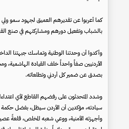
كما أعربوا عن تقديرهم العميق لجهود سمو ولي ال
بالشباب وتفعيل دورهم ومشاركتهم في صنع القرار
وأكدوا أن وحدتنا الوطنية وتماسك جبهتنا الداخ
الأردنيين صفاً واحداً خلف القيادة الهاشمية، ومج
بصدق عن ضمير كل أردني وتطلعاته.
وشدد المتحدثون على رفضهم القاطع لأي اعتدا
سيادته، مؤكدين أن الأردن سيظل، بفضل حكمة ق
وأجهزته الأمنية، ووعي شعبه المخلص، قلعةً عصية