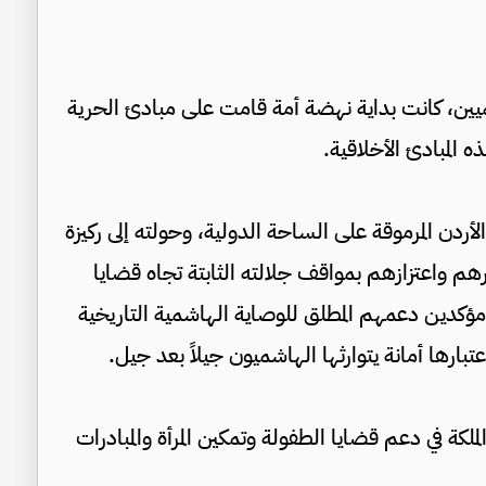
هاشميين، كانت بداية نهضة أمة قامت على مبادئ الحرية
ه المبادئ الأخلاقية.
الأردن المرموقة على الساحة الدولية، وحولته إلى ركيزة
م واعتزازهم بمواقف جلالته الثابتة تجاه قضايا
 مؤكدين دعمهم المطلق للوصاية الهاشمية التاريخية
بارها أمانة يتوارثها الهاشميون جيلاً بعد جيل.
لملكة في دعم قضايا الطفولة وتمكين المرأة والمبادرات