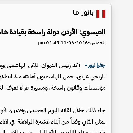
بانوراما
العيسوي: الأردن دولة راسخة بقيادة هاش
الخميس-2026-06-11 02:45 pm
أكد رئيس الديوان الملكي الهاشمي ي
جفرا نيوز -
تاريخي عريق، حمل الهاشميون أمانته منذ انطلاق 
مؤسسات وقانون راسخة، ومسيرة عز لا تعرف الت
جاء ذلك خلال لقائه اليوم الخميس وفدين، الأول
يمثل الثاني وفداً من أبناء عشيرة المراهفة في 
واعتزاز جلالة الملك عبدالله الثاني، وسمو الأمير 