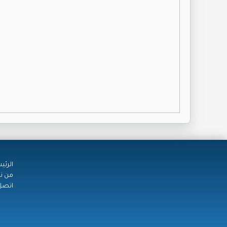
الرئي
من ن
اتصل 