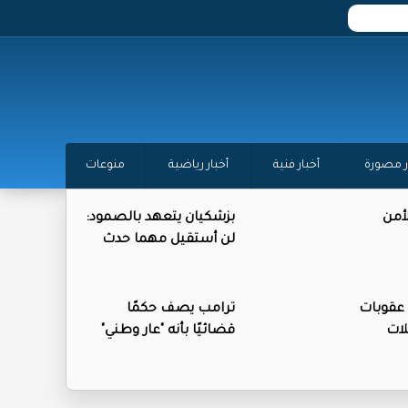
ر مصورة
أخبار فنية
أخبار رياضية
منوعات
أمن
بزشكيان يتعهد بالصمود:
لن أستقيل مهما حدث
عقوبات
ترامب يصف حكمًا
ات
قضائيًا بأنه "عار وطني"