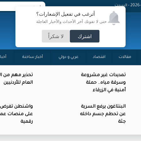
 - السبت
أترغب في تفعيل الإشعارات؟
حتى لا تفوتك آخر الأحداث والأخبار العاجلة
اشترك
لا شكراً
مقالات
اقتصاد
عربي و دولي
أخبار ساخنة
أخبا
تمديدات غير مشروعة
تحذير مهم من ال
وسرقة مياه.. حملة
العام للأردنيين
أمنية في الزرقاء
البنتاغون يرفع السرية
واشنطن تفرض 
عن تحطم جسم داخله
على منصات عمل
جثة
رقمية