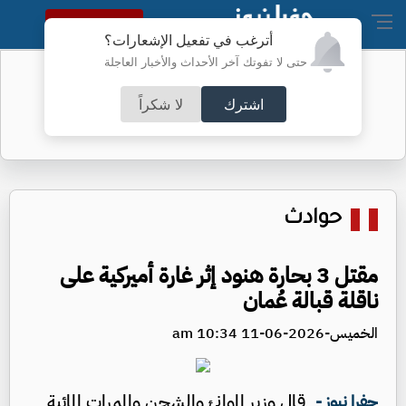
النسخة الكاملة
أترغب في تفعيل الإشعارات؟
حتى لا تفوتك آخر الأحداث والأخبار العاجلة
الخريجون بين فرحة الشهادة وهاجس
المستقبل
اشترك
لا شكراً
حوادث
مقتل 3 بحارة هنود إثر غارة أميركية على
ناقلة قبالة عُمان
الخميس-2026-06-11 10:34 am
قال وزير الموانئ والشحن والممرات المائية
جفرا نيوز -