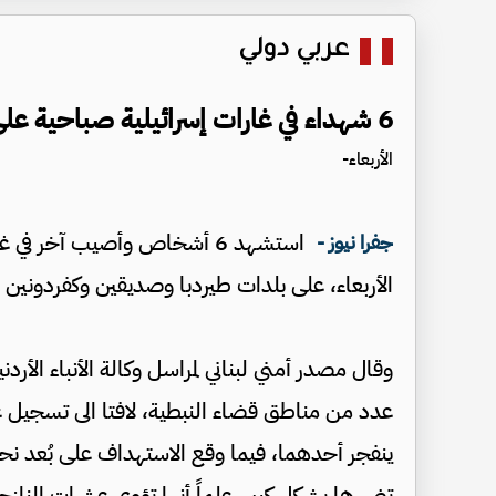
عربي دولي
6 شهداء في غارات إسرائيلية صباحية على جنوب لبنان
الأربعاء-
استشهد 6 أشخاص وأصيب آخر في 
جفرا نيوز -
الأربعاء، على بلدات طيردبا وصديقين وكفردونين 
وقال مصدر أمني لبناني لمراسل وكالة الأنباء الأردن
عدد من مناطق قضاء النبطية، لافتا الى تسجيل غ
تضررها بشكل كبير، علماً أنها تؤوي عشرات النازح