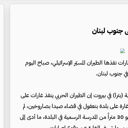
غارات نفذها الطيران المسيّر الإسرائيلي، صباح اليوم
في جنوب لبنان.
ية (بترا) في بيروت إن الطيران الحربي ينفذ غارات على
ارة على بلدة بنعفول في قضاء صيدا بصاروخين، لم
ينفجر أحدهما، فيما وقع الاستهداف على بُعد نحو 30 متراً من المدرسة الرسمية في البلدة، ما أدى إلى
ين، ولم تسفر الغارة عن وقوع إصابات.