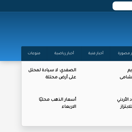
ر مصورة
أخبار فنية
أخبار رياضية
منوعات
يم
الصفدي: لا سيادة لمحتل
لنشامى
على أرض محتلة
 الأردني
أسعار الذهب محليًا
بتزاز
الاربعاء