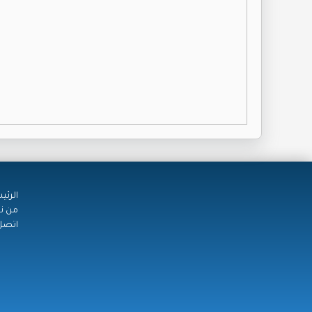
الرئي
من ن
اتصل 