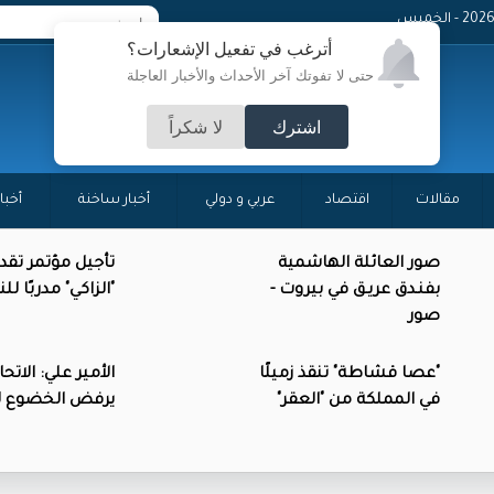
- الخميس
أترغب في تفعيل الإشعارات؟
حتى لا تفوتك آخر الأحداث والأخبار العاجلة
اشترك
لا شكراً
مقالات
اقتصاد
عربي و دولي
أخبار ساخنة
أخبا
صور العائلة الهاشمية
تأجيل مؤتمر تقد
بفنـدق عريـق في بيروت -
"الزاكي" مدربًا ل
صور
"عصا قشاطة" تنقذ زميلًا
الأمير علي: الاتحاد
في المملكة من "العقر"
يرفض الخضوع للا