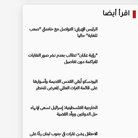
اقرأ أيضا
الرئيس الإيراني: التواصل مع خامنئي "صعب
للغاية" حاليا
"رؤية عمّان" تطالب بعدم نشر صور النفايات
المتراكمة دون تفاصيل
اليونسكو تُبقي القدس القديمة وأسوارها
على قائمة التراث العالمي المعرض للخطر
الخارجية الفلسطينية: إسرائيل تسعى لإنهاء
حل الدولتين ووأد القضية
الاحتلال يشن غارات في جنوب لبنان ردًا على