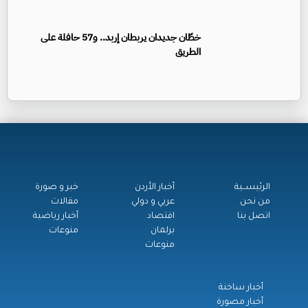
خطّان جديدان يربطان إربد.. و57 حافلة على
الطريق
الرئيســية
أخبار الأردن
خبر و صورة
من نحن
عربي و دولي
مقالات
اتصل بنا
اقتصاد
أخبار رياضية
برلمان
منوعات
منوعات
أخبار ساخنة
أخبار مصورة