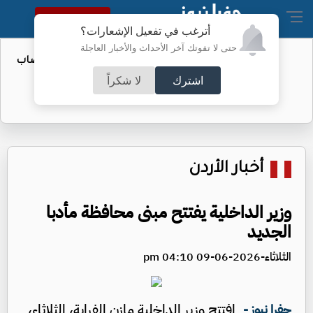
النسخة الكاملة
أترغب في تفعيل الإشعارات؟
حتى لا تفوتك آخر الأحداث والأخبار العاجلة
المستقلة: حزب واحد فشل في إكمال نصاب
مؤتمره
اشترك
لا شكراً
أخبار الأردن
وزير الداخلية يفتتح مبنى محافظة مأدبا
الجديد
الثلاثاء-2026-06-09 04:10 pm
افتتح وزير الداخلية مازن الفراية، الثلاثاء،
جفرا نيوز -