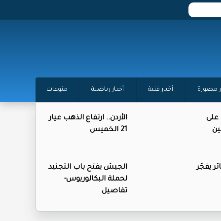
ر مصورة
أخبار فنية
أخبار رياضية
منوعات
 على
الأردن.. ارتفاع الذهب عيار
ين
21 الخميس
ر يفجّر
الجيش يفتح باب التجنيد
لحملة البكالوريوس-
تفاصيل