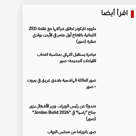
اقرأ أيضا
داوود تايكونز تطلق شراكتها مع علامة ZED
اللبنانية بافتتاح أول متجر في الأردن بوادي
صقرة (صور)
مبادرة يستقبل التهاني بمناسبة انتخاب
القيادات الجديدة- صور
صور العائلة الهاشمية بفنـدق عريـق في بيروت
- صور
مندوبًا عن رئيس الوزراء.. وزير الأشغال يزور
جناح "راسيا" في "Jordan Build 2026"
(صور)
صور بانوراما من مجلس النواب