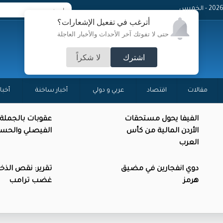
- الخميس
أترغب في تفعيل الإشعارات؟
حتى لا تفوتك آخر الأحداث والأخبار العاجلة
اشترك
لا شكراً
مقالات
اقتصاد
عربي و دولي
أخبار ساخنة
أخبا
الفيفا يحول مستحقات
عقوبات بالجملة
الأردن المالية من كأس
الفيصلي والحس
العرب
دوي انفجارين في مضيق
تقرير: نقص الذخائ
هرمز
غضب ترامب