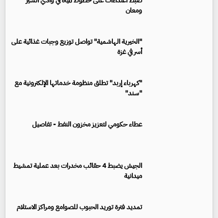
ضبط اعتداءات على خطوط المياه في وادي السير
ومعان
"الخيرية الهاشمية" تواصل توزيع وجبات غذائية على
أسر في غزة
"كهرباء إربد" تطلق منظومة خدماتها الإلكترونية مع
"سند"
عطاء حكومي لتعزيز مخزون النفط - تفاصيل
الجيش يضبط 4 حقائب مخدرات بعد عملية تمشيط
ميدانية
تمديد فترة توريد الحبوب للصوامع ومراكز الاستلام