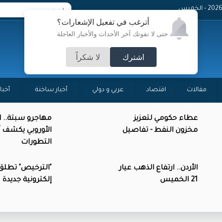
- الخميس
أترغب في تفعيل الإشعارات؟
حتى لا تفوتك آخر الأحداث والأخبار العاجلة
اشترك
لا شكراً
مقالات
اقتصاد
عربي و دولي
أخبار ساخنة
أخبا
عطاء حكومي لتعزيز
مهاجرو سبتة.. ال
مخزون النفط - تفاصيل
الأوروبي يكشف آ
التطورات
الأردن.. ارتفاع الذهب عيار
"الترخيص" تطلق
21 الخميس
إلكترونية جديدة