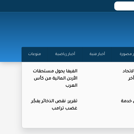
ر مصورة
أخبار فنية
أخبار رياضية
منوعات
اتحاد
الفيفا يحول مستحقات
خر
الأردن المالية من كأس
العرب
 خدمة
تقرير: نقص الذخائر يفجّر
غضب ترامب