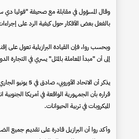
وقال المسؤول في مقابلة مع صحيفة "فوليا دي س. باو
بالفعل بعض الأفكار حول كيفية الرد على إجراءات ا
وبحسب روا، فإن القيادة البرازيلية تعول على إقناع
إلى أن "مبدأ المعاملة بالمثل" يسري في التجارة الد
يذكر أن الاتحاد الأو
قراره بأن الجمهورية الواقعة في أمريكا الجنوبية 
الميكروبات في تربية الحيوانات.
وأكد روا أن البرازيل قادرة على تقديم جميع الضما