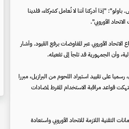
لو": "إذا أدركنا أننا لا نُعامل كشركاء، فلدينا
لاتحاد الأوروبي".
 الاتحاد الأوروبي عبر المفاوضات برفع القيود. وأشار
ولية، وأن الجمهورية قد تلجأ إلى تفعيله.
روبي، صادق في 5 يونيو الجاري، رسميا على تقييد استيراد اللحوم من البرازيل، مبررا
انتهكت قواعد مراقبة الاستخدام المفرط لمضادات
نات التقنية اللازمة للاتحاد الأوروبي واستعادة