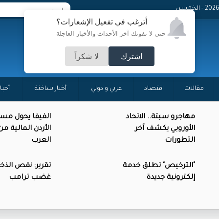
- الخميس
أترغب في تفعيل الإشعارات؟
حتى لا تفوتك آخر الأحداث والأخبار العاجلة
اشترك
لا شكراً
مقالات
اقتصاد
عربي و دولي
أخبار ساخنة
أخبا
مهاجرو سبتة.. الاتحاد
الفيفا يحول مس
الأوروبي يكشف آخر
الأردن المالية م
التطورات
العرب
"الترخيص" تطلق خدمة
تقرير: نقص الذخائ
إلكترونية جديدة
غضب ترامب